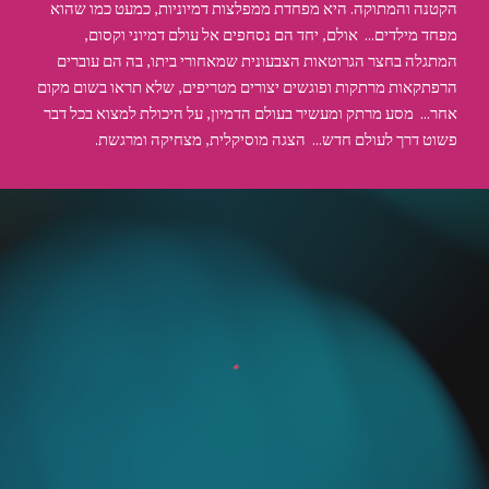
הקטנה והמתוקה. היא מפחדת ממפלצות דמיוניות, כמעט כמו שהוא 
מפחד מילדים...  אולם, יחד הם נסחפים אל עולם דמיוני וקסום, 
המתגלה בחצר הגרוטאות הצבעונית שמאחורי ביתו, בה הם עוברים 
הרפתקאות מרתקות ופוגשים יצורים מטריפים, שלא תראו בשום מקום 
אחר...  מסע מרתק ומעשיר בעולם הדמיון, על היכולת למצוא בכל דבר 
פשוט דרך לעולם חדש...  הצגה מוסיקלית, מצחיקה ומרגשת.