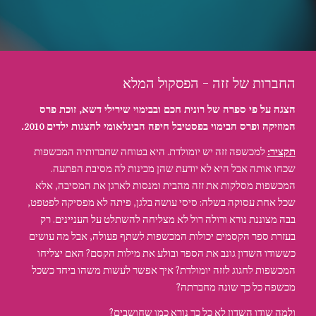
החברות של זזה - הפסקול המלא
הצגה על פי ספרה של רונית חכם ובבימוי שירילי דשא, זוכת פרס 
המוזיקה ופרס הבימוי בפסטיבל חיפה הבינלאומי להצגות ילדים 2010.
תקציר:
 למכשפה זזה יש יומולדת. היא בטוחה שחברותיה המכשפות 
שכחו אותה אבל היא לא יודעת שהן מכינות לה מסיבת הפתעה. 
המכשפות מסלקות את זזה מהבית ומנסות לארגן את המסיבה, אלא 
שכל אחת עסוקה בשלה: סיסי עושה בלגן, פיתה לא מפסיקה לפטפט, 
בבה מצוננת נורא ורולה רול לא מצליחה להשתלט על העניינים. רק 
בעזרת ספר הקסמים יכולות המכשפות לשתף פעולה, אבל מה עושים 
כששודו השדון גונב את הספר ובולע את מילות הקסם? האם יצליחו 
המכשפות לחגוג לזזה יומולדת? איך אפשר לעשות משהו ביחד כשכל 
מכשפה כל כך שונה מחברתה?
?ולמה שודו השדון לא כל כך נורא כמו שחושבים