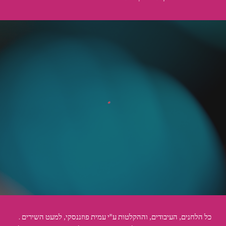
.כל הלחנים, העיבודים, וההקלטות ע"י עמית פוזננסקי, למעט השירים 